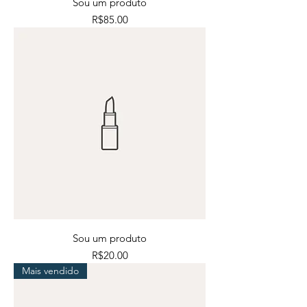
Sou um produto
Price
R$85.00
Sou um produto
Price
R$20.00
Mais vendido